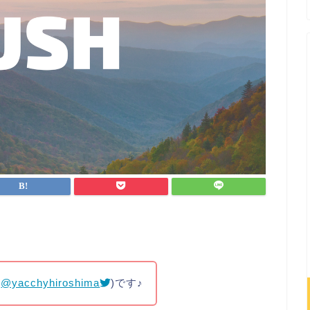
（
@yacchyhiroshima
)です♪